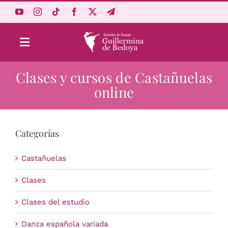
Saltar
al
contenido
Toggle
Navigation
Clases y cursos de Castañuelas
Aprende Online
online
Estudio
Categorías
Origen
Castañuelas
Acceso Alumnos
Clases
Clases del estudio
Carrito
Danza española variada