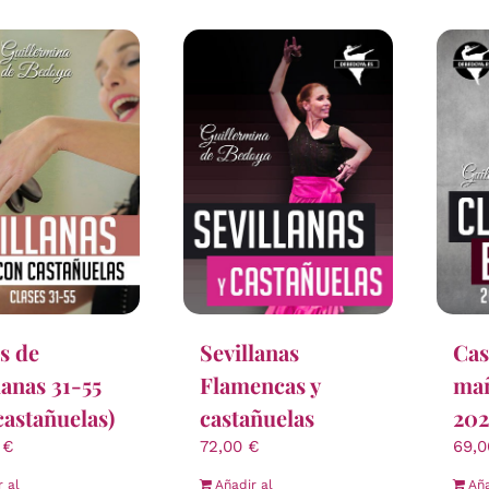
s de
Sevillanas
Cas
lanas 31-55
Flamencas y
ma
castañuelas)
castañuelas
202
0
€
72,00
€
69,
r al
Añadir al
Aña