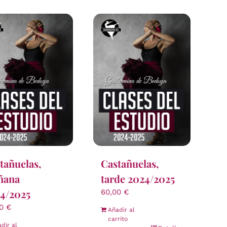
tañuelas,
Castañuelas,
ñana
tarde 2024/2025
4/2025
60,00
€
00
€
Añadir al
carrito
dir al