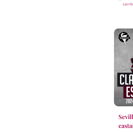
carrit
Sevil
casta