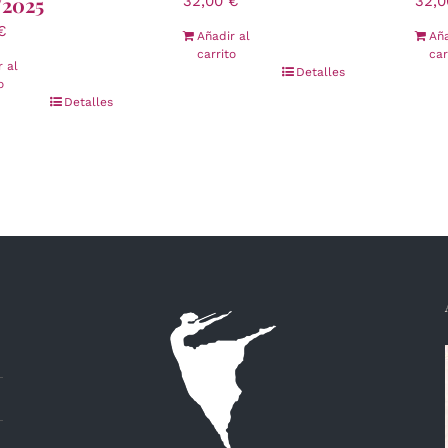
/2025
32,00
€
32,
€
Añadir al
Aña
carrito
car
r al
Detalles
o
Detalles