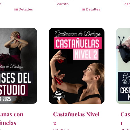
o
carrito
car
Detalles
Detalles
lanas con
Castañuelas Nivel
Cas
ñuelas
2
1