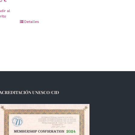
00
€
dir al
rito
Detalles
ACREDITACIÓN UNESCO/CID