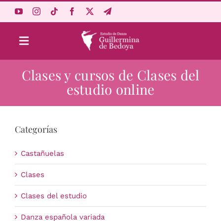
Saltar
al
contenido
Toggle
Navigation
Clases y cursos de Clases del
Aprende Online
estudio online
Estudio
Categorías
Origen
Castañuelas
Acceso Alumnos
Clases
Clases del estudio
Carrito
Danza española variada