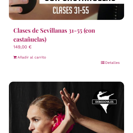
Clases de Sevillanas 31-55 (con
castañuelas)
149,00
€
Añadir al carrito
Detalles