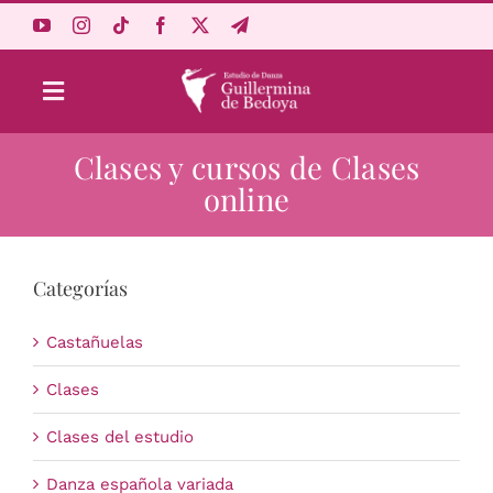
Saltar
al
contenido
Toggle
Navigation
Clases y cursos de Clases
Aprende Online
online
Estudio
Categorías
Origen
Castañuelas
Acceso Alumnos
Clases
Clases del estudio
Carrito
Danza española variada