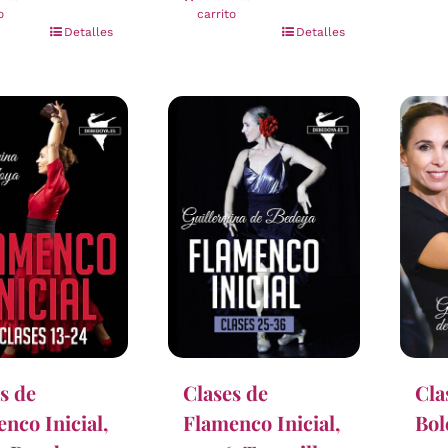
o
carrito
Detalles
Detalles
s de
Clases de
Cla
nco Inicial,
Flamenco Inicial,
Bol