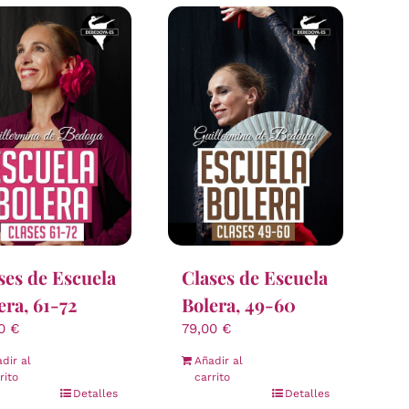
ses de Escuela
Clases de Escuela
era, 61-72
Bolera, 49-60
00
€
79,00
€
dir al
Añadir al
rito
carrito
Detalles
Detalles