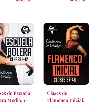
Detalles
Detalles
ses de Escuela
Clases de
era Medio, 1-
Flamenco Inicial,