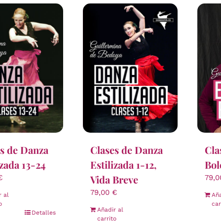
Cla
s de Danza
Clases de Danza
Bol
izada 13-24
Estilizada 1-12,
Vida Breve
79,
€
79,00
€
Aña
r al
car
o
Añadir al
Detalles
carrito