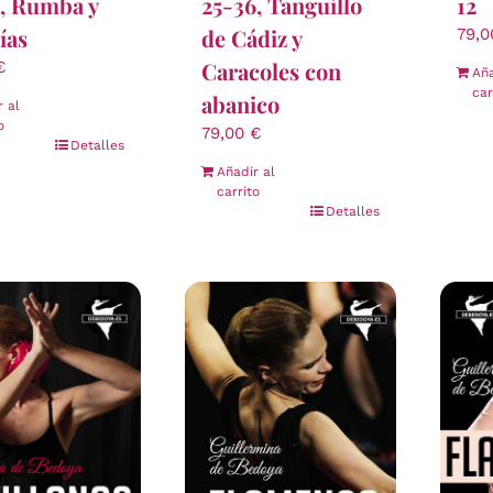
4, Rumba y
25-36, Tanguillo
12
ías
de Cádiz y
79,
Caracoles con
€
Aña
car
abanico
r al
o
79,00
€
Detalles
Añadir al
carrito
Detalles