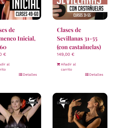
ses de
Clases de
menco Inicial,
Sevillanas 31-55
-60
(con castañuelas)
00
€
149,00
€
dir al
Añadir al
rito
carrito
Detalles
Detalles