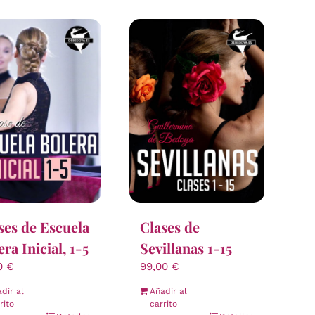
ses de Escuela
Clases de
era Inicial, 1-5
Sevillanas 1-15
00
€
99,00
€
dir al
Añadir al
rito
carrito