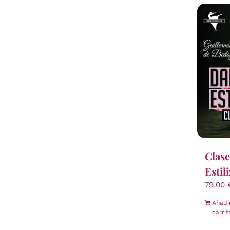
Clase
Estil
79,00
Añadi
carrit