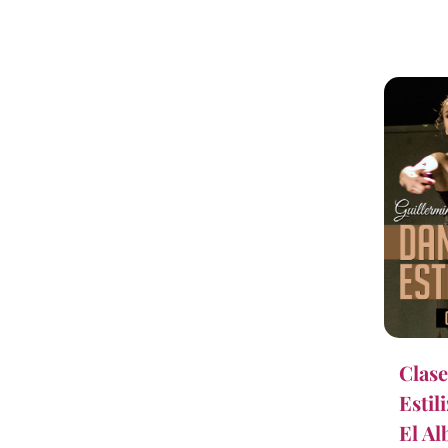
Clase
Estil
El Al