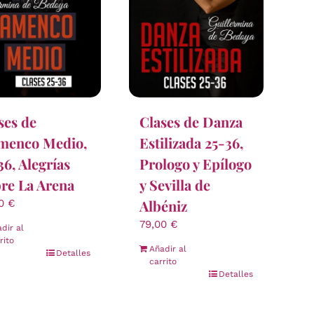
ses de
Clases de Danza
menco Medio,
Estilizada 25-36,
36, Alegrías
Prologo y Epílogo
re La Arena
y Sevilla de
Albéniz
00
€
79,00
€
dir al
rito
Añadir al
Detalles
carrito
Detalles