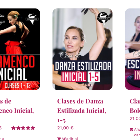
s de
Clases de Danza
Cla
nco Inicial,
Estilizada Inicial,
Bol
1-5
21,
€
21,00
€
Aña
Valorado
car
r al
Añadir al
con
5.00
de 5