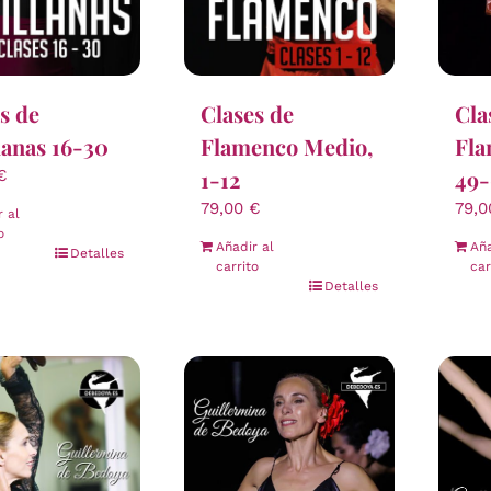
s de
Clases de
Cla
lanas 16-30
Flamenco Medio,
Fla
1-12
49
€
79,00
€
79,
r al
o
Añadir al
Aña
Detalles
carrito
car
Detalles