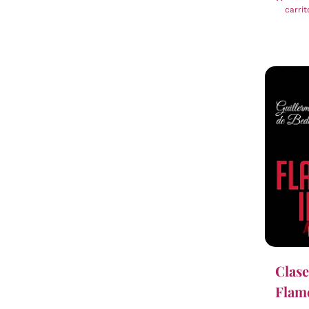
carrit
Clase
Flame