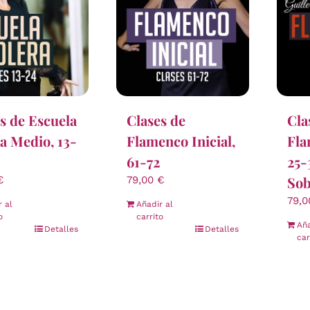
Clases de
s de Escuela
Cla
Flamenco Inicial,
a Medio, 13-
Fla
61-72
25-
Sob
79,00
€
€
79,
Añadir al
r al
carrito
o
Aña
Detalles
Detalles
car