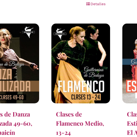
Detalles
s de Danza
Cla
Clases de
izada 49-60,
Est
Flamenco Medio,
baicín
El 
13-24