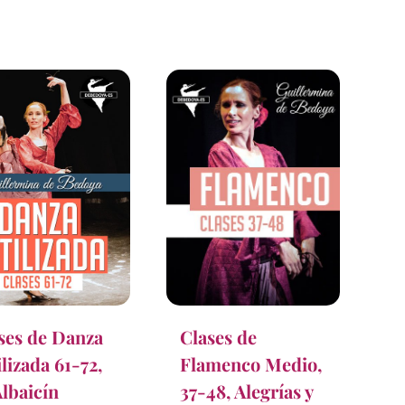
ses de Danza
Clases de
ilizada 61-72,
Flamenco Medio,
Albaicín
37-48, Alegrías y