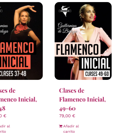
ses de
Clases de
menco Inicial,
Flamenco Inicial,
48
49-60
00
€
79,00
€
dir al
Añadir al
rito
carrito