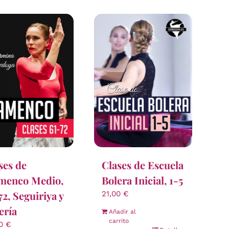
ses de
Clases de Escuela
menco Medio,
Bolera Inicial, 1-5
72, Seguiriya y
21,00
€
ería
Añadir al
carrito
00
€