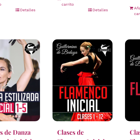
carrito
o
Aña
Detalles
Detalles
car
s de Danza
Clases de
Cla