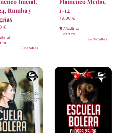
menco Inicial,
Flamenco Medio,
24, Rumba y
1-12
grías
79,00
€
00
€
Añadir al
carrito
dir al
Detalles
rito
Detalles