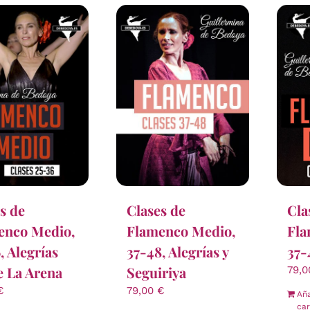
s de
Clases de
Cla
enco Medio,
Flamenco Medio,
Fla
, Alegrías
37-48, Alegrías y
37-
e La Arena
Seguiriya
79,
€
79,00
€
Aña
car