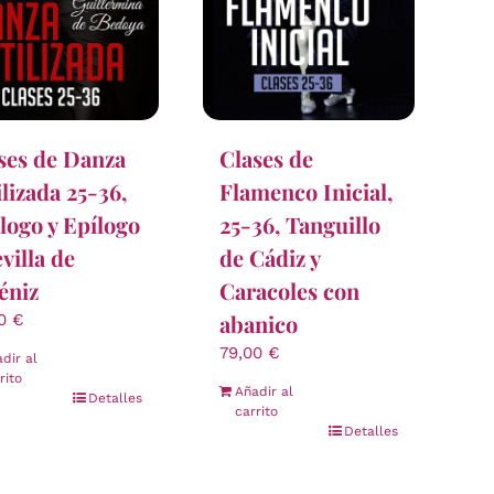
ses de Danza
Clases de
ilizada 25-36,
Flamenco Inicial,
logo y Epílogo
25-36, Tanguillo
evilla de
de Cádiz y
éniz
Caracoles con
abanico
00
€
79,00
€
dir al
rito
Añadir al
Detalles
carrito
Detalles