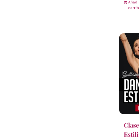
Añadi
carrit
Clase
Estil