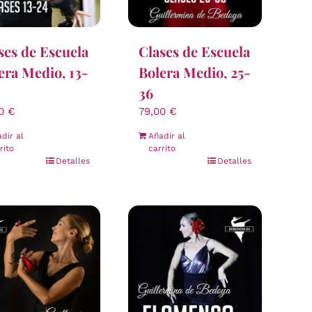
ses de Escuela
Clases de Escuela
era Medio, 13-
Bolera Medio, 25-
36
00
€
79,00
€
dir al
Añadir al
rito
carrito
Detalles
Detalles