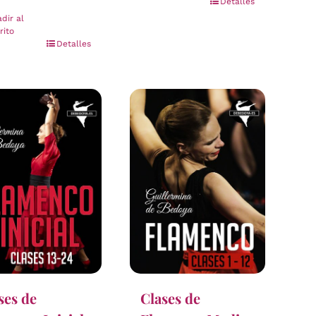
Detalles
dir al
rito
Detalles
ses de
Clases de