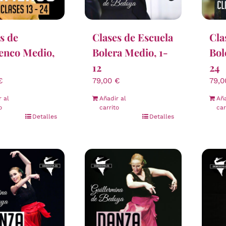
s de
Clases de Escuela
Cla
enco Medio,
Bolera Medio, 1-
Bol
12
24
€
79,00
€
79,
r al
Añadir al
Aña
o
carrito
car
Detalles
Detalles