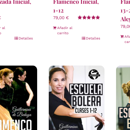
izada Inicial,
Flamenco Inicial,
Fla
1-12
13-
Ale
€
79,00
€
Valorado
79,
r al
Añadir al
con
5.00
de 5
o
carrito
Aña
Detalles
Detalles
car