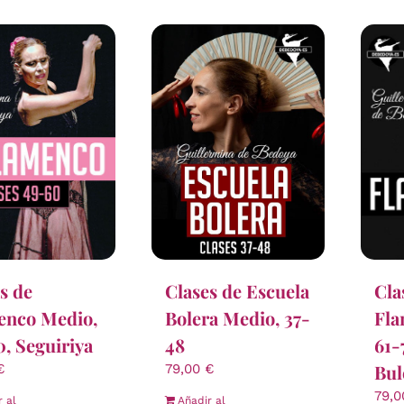
Clases de Escuela
s de
Cla
Bolera Medio, 37-
enco Medio,
Fla
48
, Seguiriya
61-
Bul
79,00
€
€
79,
Añadir al
r al