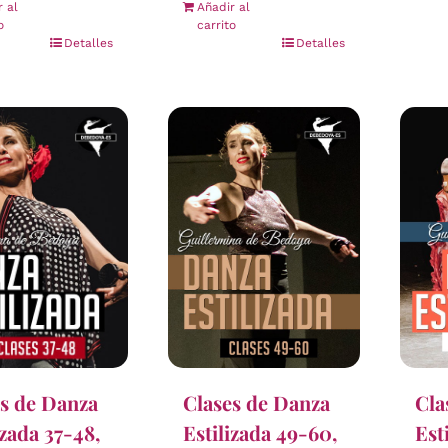
r al
Añadir al
o
carrito
Detalles
Detalles
Clases de Danza
Cla
s de Danza
Estilizada 49-60,
Est
izada 37-48,