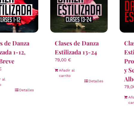
s de Danza
Clases de Danza
Cla
izada 1-12,
Estilizada 13-24
Est
Breve
Pro
79,00
€
y S
€
Añadir al
carrito
Alb
r al
Detalles
o
79,
Detalles
Aña
car