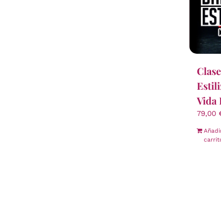
Clase
Estil
Vida 
79,00
Añadi
carrit