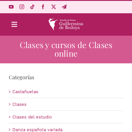
Saltar
al
contenido
Toggle
Navigation
Clases y cursos de Clases
Aprende Online
online
Estudio
Categorías
Origen
Castañuelas
Acceso Alumnos
Clases
Clases del estudio
Carrito
Danza española variada