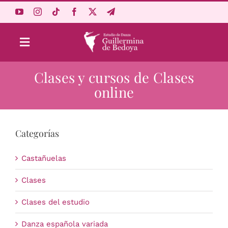
Saltar
al
contenido
Toggle
Navigation
Clases y cursos de Clases
Aprende Online
online
Estudio
Categorías
Origen
Castañuelas
Acceso Alumnos
Clases
Clases del estudio
Carrito
Danza española variada