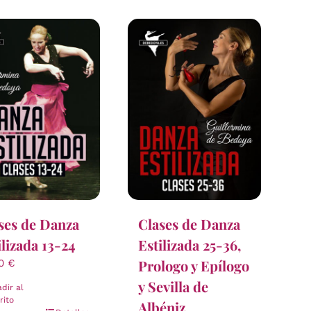
ses de Danza
Clases de Danza
ilizada 13-24
Estilizada 25-36,
Prologo y Epílogo
00
€
y Sevilla de
dir al
rito
Albéniz