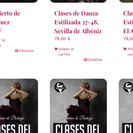
Cla
erto de
Clases de Danza
Est
juez
Estilizada 37-48,
El 
Sevilla de Albéniz
€
79,
79,00
€
r al
o
Aña
Añadir al
Detalles
car
carrito
Detalles