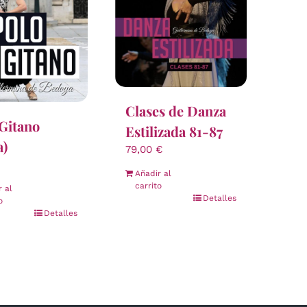
Clases de Danza
Gitano
Estilizada 81-87
a)
79,00
€
Añadir al
carrito
r al
Detalles
o
Detalles