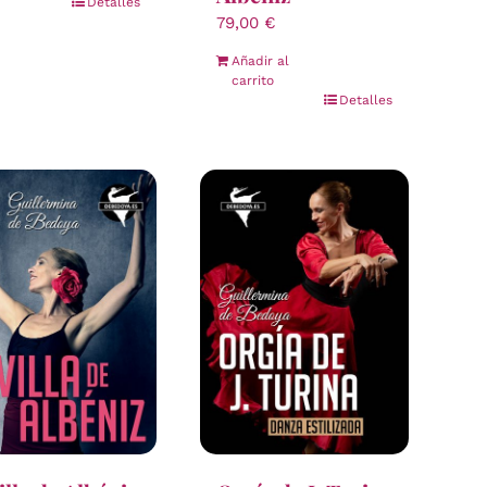
Detalles
79,00
€
Añadir al
carrito
Detalles