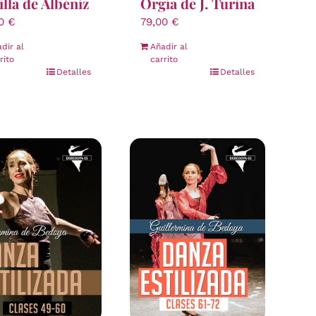
illa de Albéniz
Orgía de J. Turina
00
€
79,00
€
dir al
Añadir al
rito
carrito
Detalles
Detalles