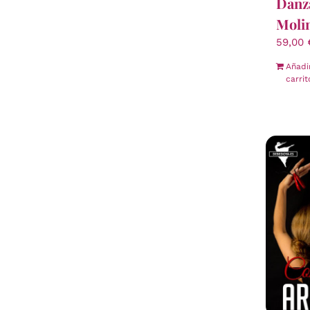
Danza
Moli
59,00
Añadi
carrit