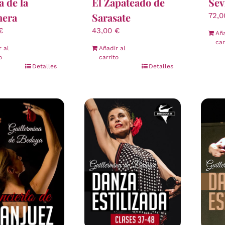
 de la
El Zapateado de
Sev
nera
Sarasate
72,
€
43,00
€
Aña
car
r al
Añadir al
o
carrito
Detalles
Detalles