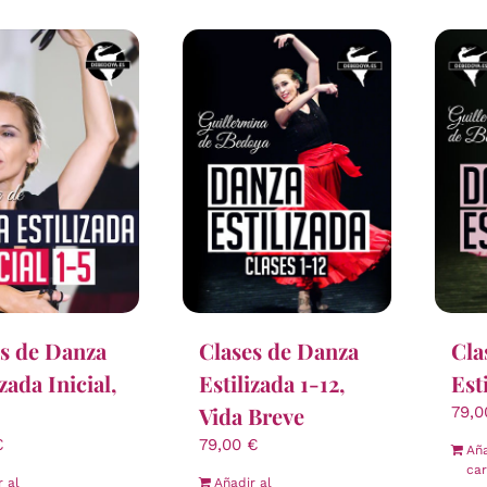
s de Danza
Clases de Danza
Cla
izada Inicial,
Estilizada 1-12,
Est
Vida Breve
79,
€
79,00
€
Aña
car
r al
Añadir al