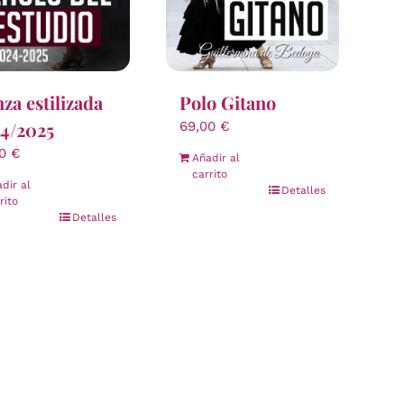
Polo Gitano
za estilizada
4/2025
69,00
€
00
€
Añadir al
carrito
dir al
Detalles
rito
Detalles