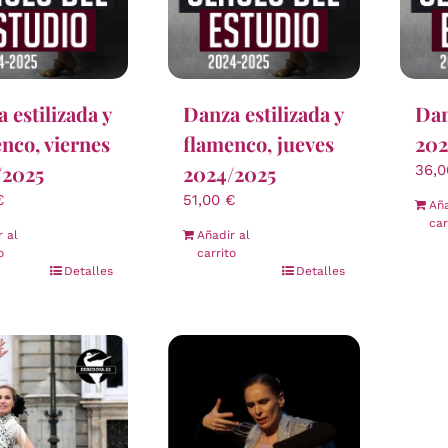
 estilizada y
Danza estilizada y
Dan
nco, viernes
flamenco, jueves
202
/2025
2024/2025
36,
€
51,00
€
Aña
car
r al
Añadir al
o
carrito
Detalles
Detalles