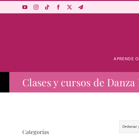
Saltar
al
contenido
APRENDE O
Clases y cursos de Danza 
Ordenar
Categorías