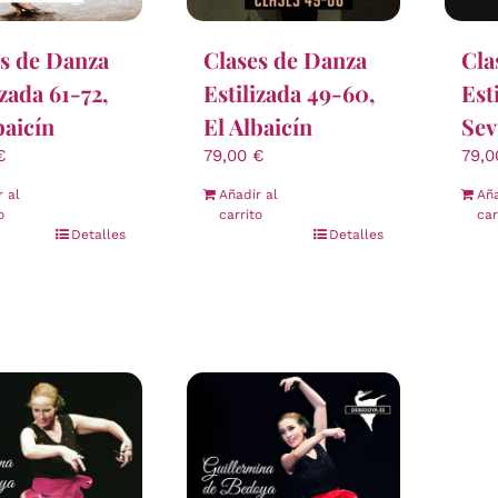
s de Danza
Clases de Danza
Cla
izada 61-72,
Estilizada 49-60,
Est
baicín
El Albaicín
Sev
€
79,00
€
79,
r al
Añadir al
Aña
o
carrito
car
Detalles
Detalles