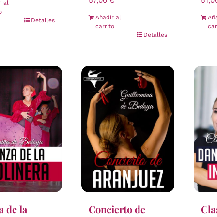
57,00
€
51,
r al
o
Añadir al
Aña
Detalles
carrito
car
Detalles
 de la
Concierto de
Cla