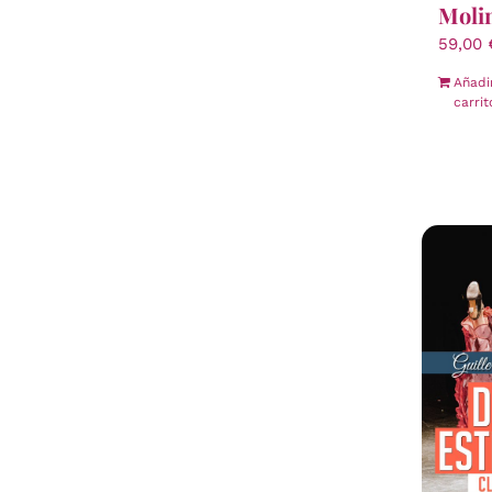
Moli
59,00
Añadi
carrit