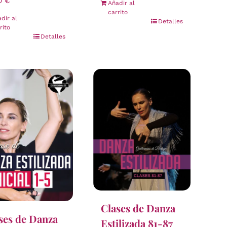
00
€
Añadir al
carrito
dir al
Detalles
rito
Detalles
Clases de Danza
ses de Danza
Estilizada 81-87