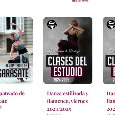
Detalles
pateado de
Danza estilizada y
Dan
ate
flamenco, viernes
fla
2024/2025
202
€