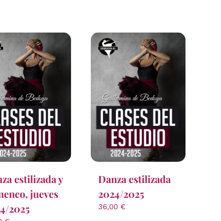
za estilizada y
Danza estilizada
menco, jueves
2024/2025
4/2025
36,00
€