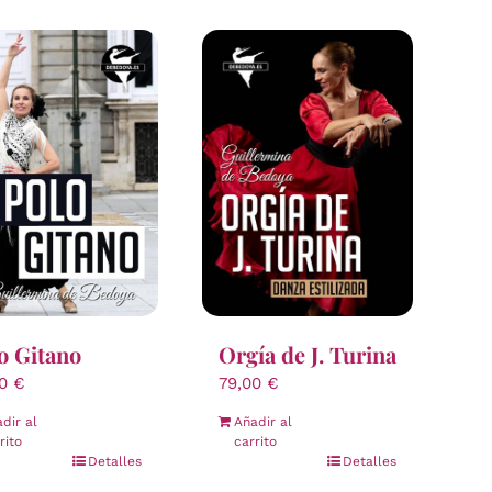
o Gitano
Orgía de J. Turina
00
€
79,00
€
dir al
Añadir al
rito
carrito
Detalles
Detalles