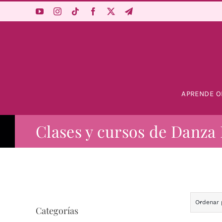
Saltar
al
contenido
APRENDE O
Clases y cursos de Danza 
Ordenar
Categorías