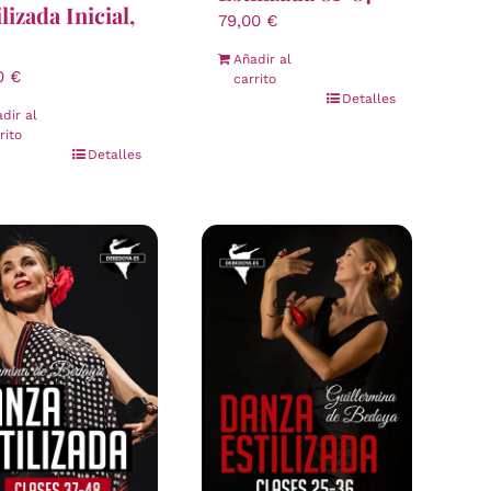
lizada Inicial,
79,00
€
Añadir al
00
€
carrito
Detalles
dir al
rito
Detalles