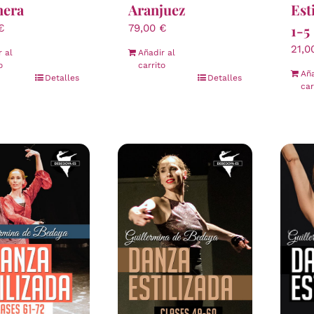
nera
Aranjuez
Esti
1-5
€
79,00
€
21,
r al
Añadir al
o
carrito
Aña
Detalles
Detalles
car