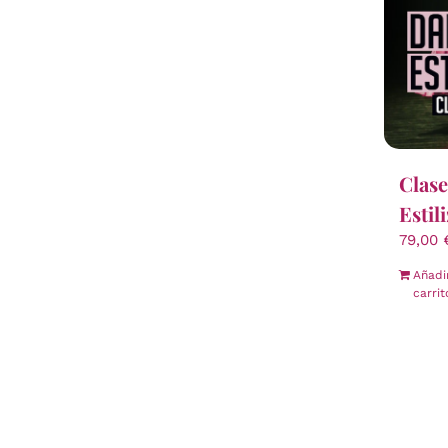
Clase
Estil
79,00
Añadi
carrit