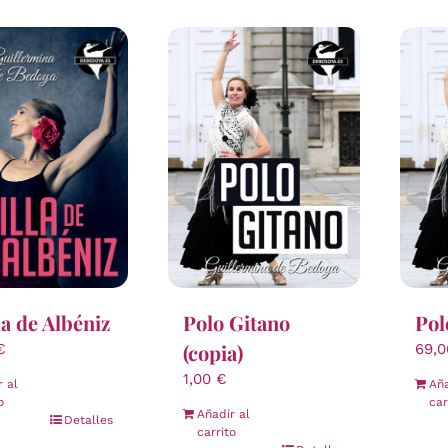
Polo Gitano
Pol
la de Albéniz
(copia)
69,
€
1,00
€
Aña
r al
car
o
Añadir al
Detalles
carrito