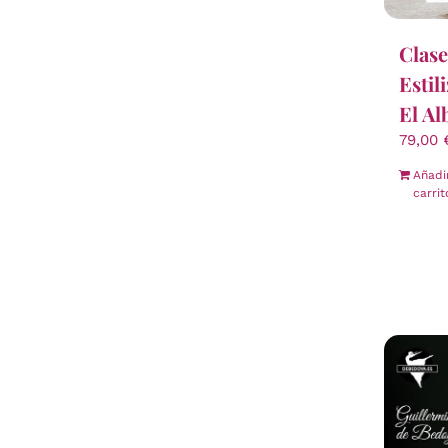
Clase
Estil
El Al
79,00
Añadi
carrit