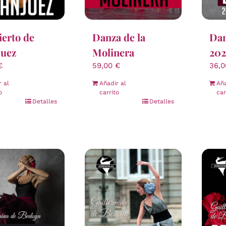
erto de
Danza de la
Dan
juez
Molinera
202
€
59,00
€
36,
r al
Añadir al
Aña
o
carrito
car
Detalles
Detalles