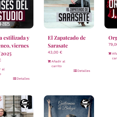
 estilizada y
El Zapateado de
Org
nco, viernes
Sarasate
79,
/2025
43,00
€
Aña
car
€
Añadir al
carrito
r al
Detalles
o
Detalles