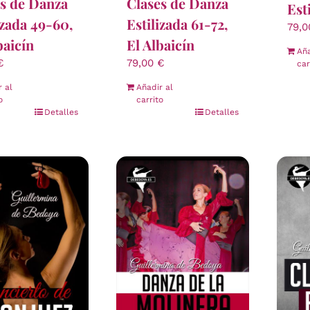
s de Danza
Clases de Danza
Est
izada 49-60,
Estilizada 61-72,
79,
baicín
El Albaicín
Aña
€
79,00
€
car
r al
Añadir al
o
carrito
Detalles
Detalles