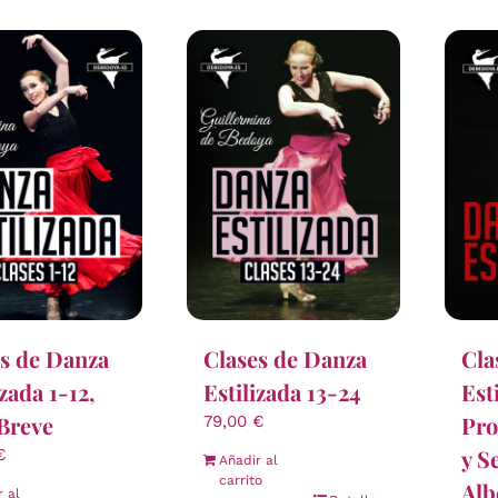
s de Danza
Clases de Danza
Cla
izada 1-12,
Estilizada 13-24
Est
Breve
Pro
79,00
€
y S
€
Añadir al
carrito
Alb
r al