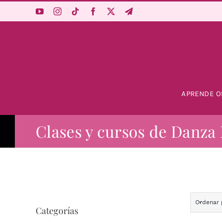
Saltar
al
contenido
APRENDE O
Clases y cursos de Danza 
Ordenar
Categorías