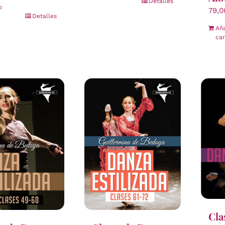
Detalles
o
79,
Detalles
Aña
car
Cla