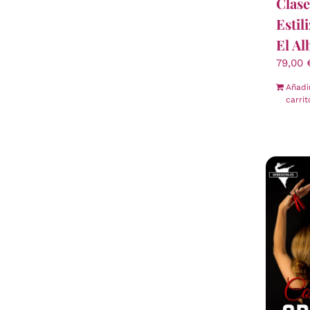
Clase
Estil
El Al
79,00
Añadi
carrit