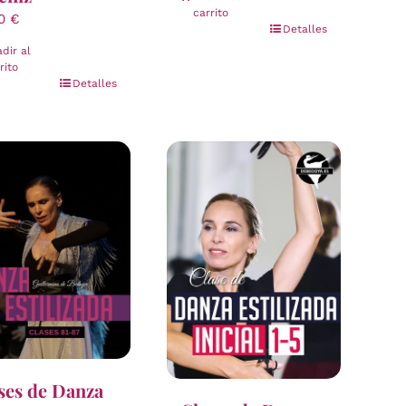
carrito
00
€
Detalles
dir al
rito
Detalles
ses de Danza