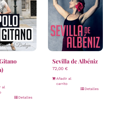
Gitano
Sevilla de Albéniz
a)
72,00
€
Añadir al
carrito
r al
Detalles
o
Detalles