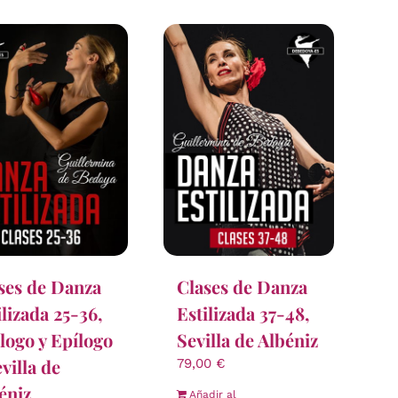
ses de Danza
Clases de Danza
ilizada 25-36,
Estilizada 37-48,
logo y Epílogo
Sevilla de Albéniz
evilla de
79,00
€
éniz
Añadir al