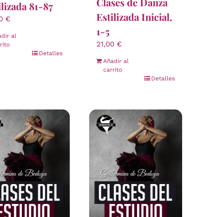
Clases de Danza
ilizada 81-87
Estilizada Inicial,
00
€
1-5
dir al
21,00
€
rito
Detalles
Añadir al
carrito
Detalles