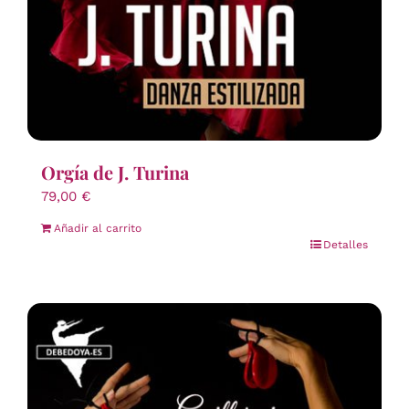
Orgía de J. Turina
79,00
€
Añadir al carrito
Detalles