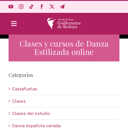
Saltar
al
contenido
Toggle
Navigation
Clases y cursos de Danza
Aprende Online
Estilizada online
Estudio
Categorías
Origen
Castañuelas
Acceso Alumnos
Clases
Clases del estudio
Carrito
Danza española variada