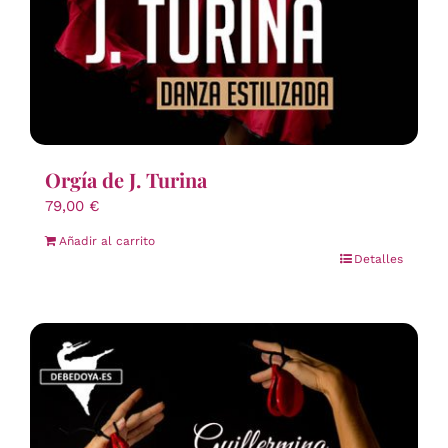
Orgía de J. Turina
79,00
€
Añadir al carrito
Detalles