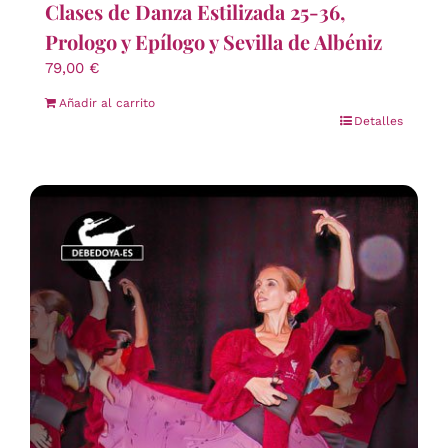
Clases de Danza Estilizada 25-36,
Prologo y Epílogo y Sevilla de Albéniz
79,00
€
Añadir al carrito
Detalles