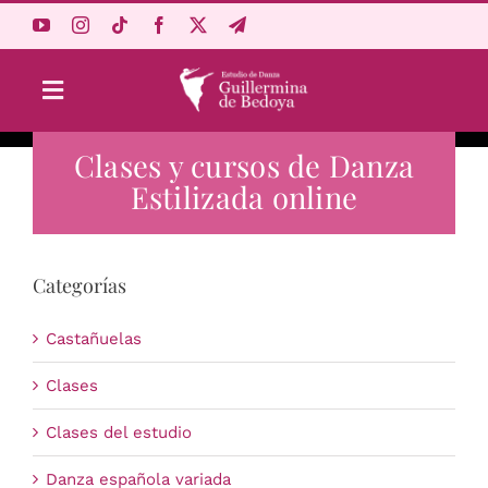
Saltar
al
contenido
Toggle
Navigation
Clases y cursos de Danza
Aprende Online
Estilizada online
Estudio
Categorías
Origen
Castañuelas
Acceso Alumnos
Clases
Clases del estudio
Carrito
Danza española variada