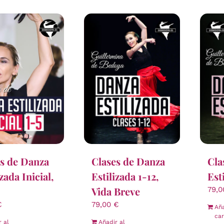
s de Danza
Clases de Danza
Cla
izada Inicial,
Estilizada 1-12,
Est
Vida Breve
79,
€
79,00
€
Aña
car
r al
Añadir al