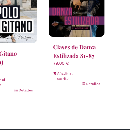
Clases de Danza
Gitano
Estilizada 81-87
a)
79,00
€
Añadir al
carrito
r al
Detalles
o
Detalles