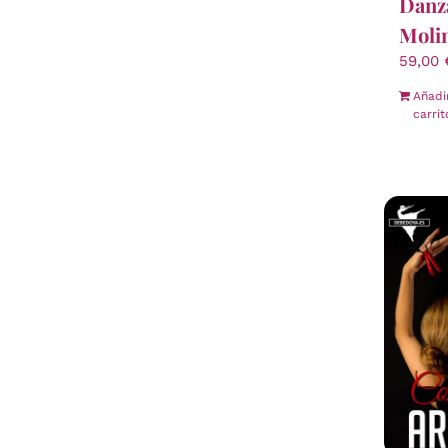
Danza
Moli
59,00
Añadi
carrit