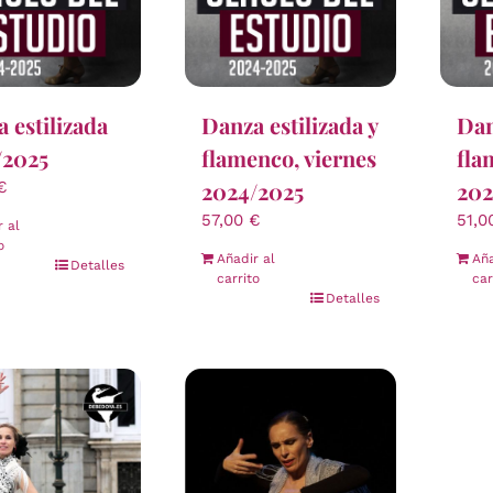
 estilizada
Danza estilizada y
Dan
/2025
flamenco, viernes
fla
2024/2025
202
€
57,00
€
51,
r al
o
Añadir al
Aña
Detalles
carrito
car
Detalles