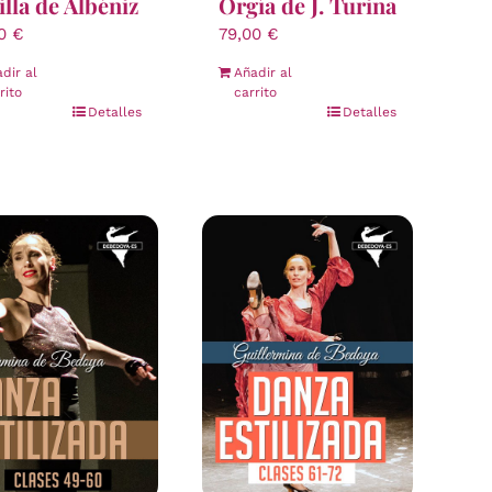
illa de Albéniz
Orgía de J. Turina
00
€
79,00
€
dir al
Añadir al
rito
carrito
Detalles
Detalles