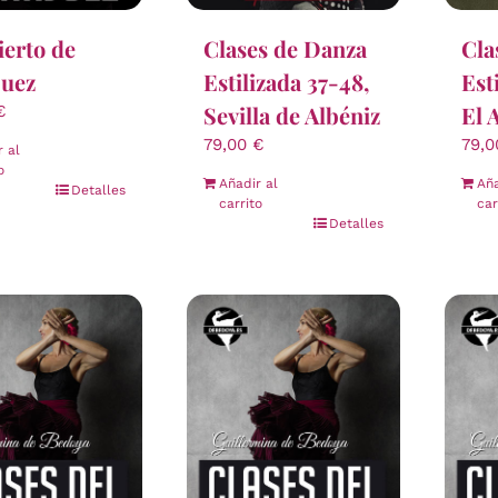
Cla
erto de
Clases de Danza
Est
juez
Estilizada 37-48,
El 
Sevilla de Albéniz
€
79,
79,00
€
r al
o
Aña
Añadir al
Detalles
car
carrito
Detalles