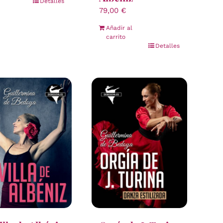
Detalles
79,00
€
Añadir al
carrito
Detalles