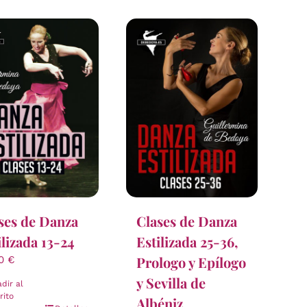
ses de Danza
Clases de Danza
ilizada 13-24
Estilizada 25-36,
Prologo y Epílogo
00
€
y Sevilla de
dir al
rito
Albéniz