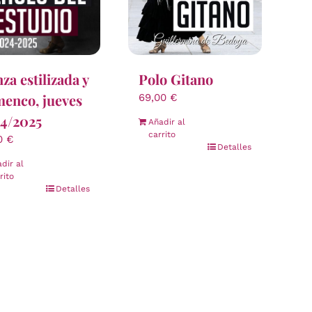
Polo Gitano
za estilizada y
menco, jueves
69,00
€
4/2025
Añadir al
carrito
00
€
Detalles
dir al
rito
Detalles