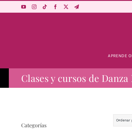
Saltar
al
contenido
APRENDE O
Clases y cursos de Danza 
Ordenar
Categorías