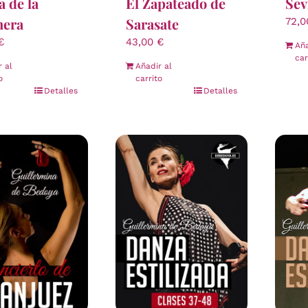
 de la
El Zapateado de
Sev
nera
Sarasate
72,
€
43,00
€
Aña
car
r al
Añadir al
o
carrito
Detalles
Detalles