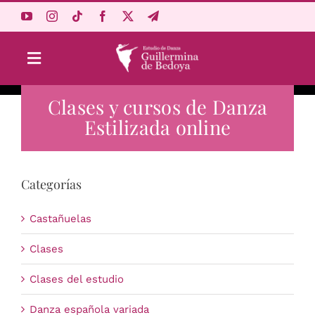
Saltar
al
contenido
Toggle
Navigation
Clases y cursos de Danza
Aprende Online
Estilizada online
Estudio
Categorías
Origen
Castañuelas
Acceso Alumnos
Clases
Clases del estudio
Carrito
Danza española variada