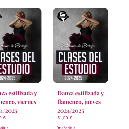
za estilizada y
Danza estilizada y
menco, viernes
flamenco, jueves
4/2025
2024/2025
00
€
51,00
€
dir al
Añadir al