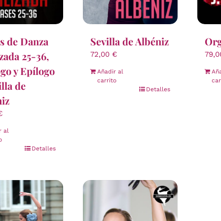
s de Danza
Sevilla de Albéniz
Org
izada 25-36,
72,00
€
79,
go y Epílogo
Añadir al
Aña
carrito
car
illa de
Detalles
iz
€
r al
o
Detalles