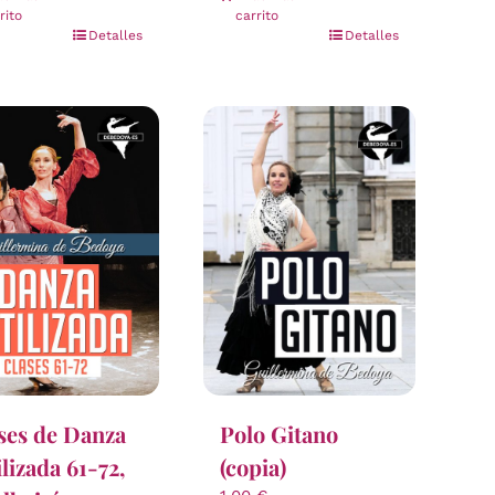
rito
carrito
Detalles
Detalles
ses de Danza
Polo Gitano
ilizada 61-72,
(copia)