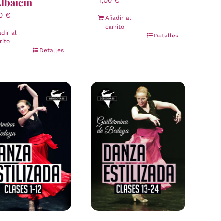
Albaicín
1,00
€
00
€
Añadir al
carrito
dir al
Detalles
rito
Detalles