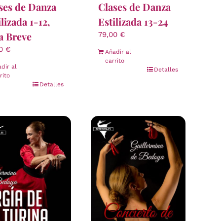
ses de Danza
Clases de Danza
ilizada 1-12,
Estilizada 13-24
a Breve
79,00
€
00
€
Añadir al
carrito
dir al
Detalles
rito
Detalles