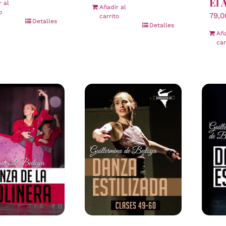
El 
r al
Añadir al
o
79,
carrito
Detalles
Detalles
Aña
car