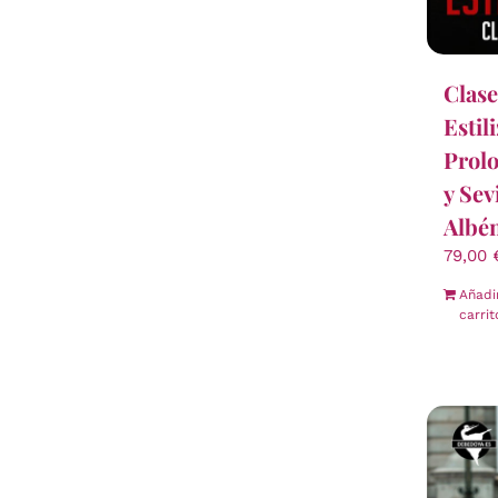
Clase
Estil
Prolo
y Sev
Albén
79,00
Añadi
carrit