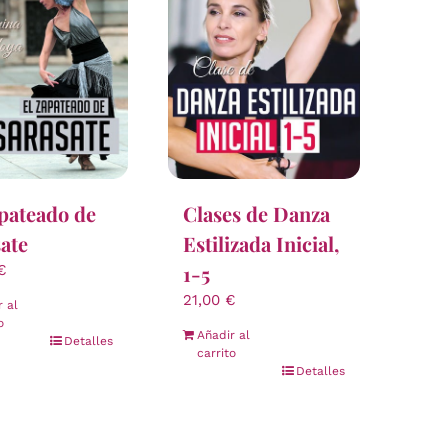
pateado de
Clases de Danza
ate
Estilizada Inicial,
1-5
€
21,00
€
r al
o
Añadir al
Detalles
carrito
Detalles