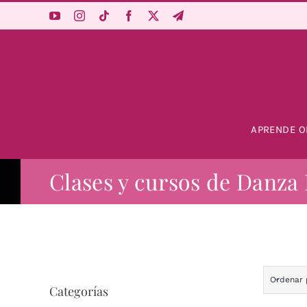
Saltar
al
contenido
APRENDE O
Clases y cursos de Danza 
Ordenar
Categorías