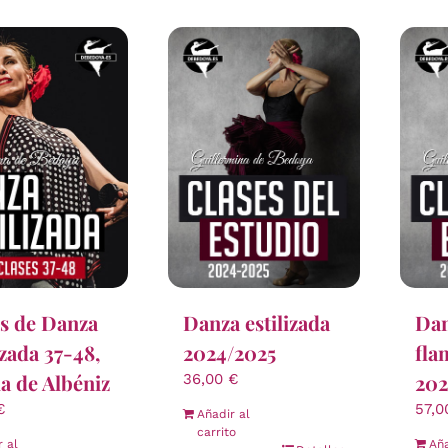
s de Danza
Danza estilizada
Dan
izada 37-48,
2024/2025
fla
la de Albéniz
202
36,00
€
€
57,
Añadir al
carrito
r al
Aña