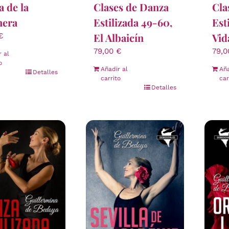
Clases de Danza
 de la
Cla
Estilizada 49-60,
nera
Est
El Albaicín
Vid
€
79,00
€
79,
r al
o
Añadir al
Aña
Detalles
carrito
car
Detalles