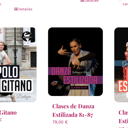
Detalles
o
car
Detalles
Clases de Danza
Gitano
Cla
Estilizada 81-87
Est
€
79,00
€