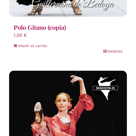
Polo Gitano (copia)
1,00
€
Añadir al carrito
Detalles