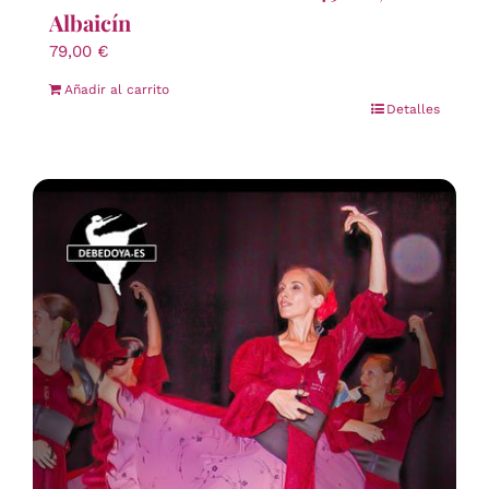
Albaicín
79,00
€
Añadir al carrito
Detalles