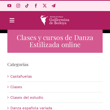
Saltar
al
contenido
Toggle
Navigation
Clases y cursos de Danza
Aprende Online
Estilizada online
Estudio
Categorías
Origen
Castañuelas
Acceso Alumnos
Clases
Clases del estudio
Carrito
Danza española variada