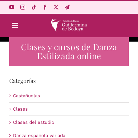
Saltar
al
contenido
Toggle
Navigation
Clases y cursos de Danza
Aprende Online
Estilizada online
Estudio
Categorías
Origen
Castañuelas
Acceso Alumnos
Clases
Clases del estudio
Carrito
Danza española variada