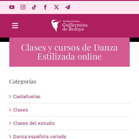
Saltar
al
contenido
Toggle
Navigation
Clases y cursos de Danza
Aprende Online
Estilizada online
Estudio
Categorías
Origen
Castañuelas
Acceso Alumnos
Clases
Clases del estudio
Carrito
Danza española variada