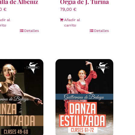
illa de Albéniz
Orgía de J. Turina
00
€
79,00
€
dir al
Añadir al
rito
carrito
Detalles
Detalles