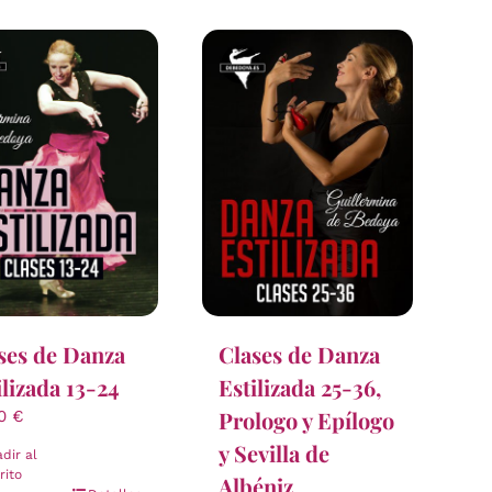
ses de Danza
Clases de Danza
ilizada 13-24
Estilizada 25-36,
Prologo y Epílogo
00
€
y Sevilla de
dir al
rito
Albéniz