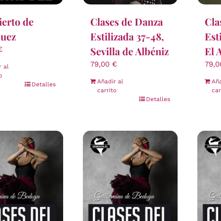
Cla
erto de
Clases de Danza
Est
juez
Estilizada 37-48,
El 
Sevilla de Albéniz
€
79,
79,00
€
r al
o
Aña
Añadir al
Detalles
car
carrito
Detalles