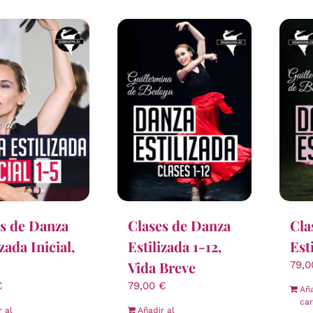
s de Danza
Clases de Danza
Cla
izada Inicial,
Estilizada 1-12,
Est
Vida Breve
79,
€
79,00
€
Aña
car
r al
Añadir al