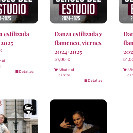
 estilizada
Danza estilizada y
Dan
/2025
flamenco, viernes
fla
2024/2025
202
€
57,00
€
51,
r al
o
Añadir al
Aña
Detalles
carrito
car
Detalles