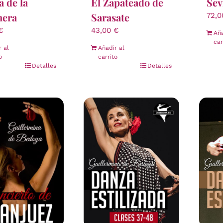
 de la
El Zapateado de
Sev
nera
Sarasate
72,
€
43,00
€
Aña
car
r al
Añadir al
o
carrito
Detalles
Detalles