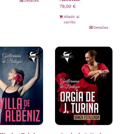
Detalles
79,00
€
Añadir al
carrito
Detalles