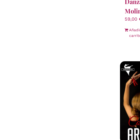
Danza
Moli
59,00
Añadi
carrit