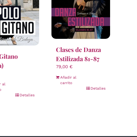
Clases de Danza
Gitano
Estilizada 81-87
a)
79,00
€
Añadir al
carrito
r al
Detalles
o
Detalles