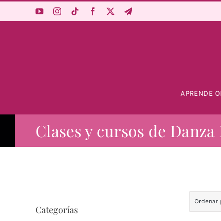
Saltar
al
contenido
APRENDE O
Clases y cursos de Danza 
Ordenar
Categorías