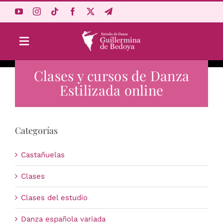
Saltar
al
contenido
Toggle
Navigation
Clases y cursos de Danza
Aprende Online
Estilizada online
Estudio
Categorías
Origen
Castañuelas
Acceso Alumnos
Clases
Clases del estudio
Carrito
Danza española variada