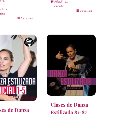
00
€
Añadir al
carrito
dir al
Detalles
rito
Detalles
Clases de Danza
ses de Danza
Estilizada 81-87