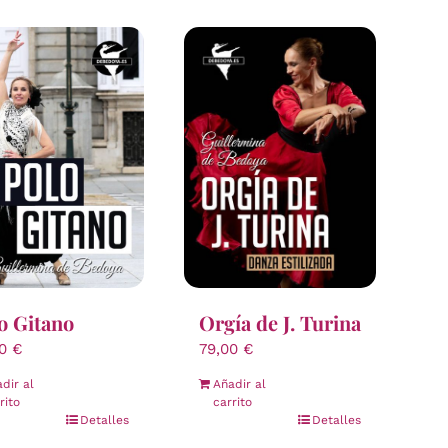
o Gitano
Orgía de J. Turina
00
€
79,00
€
dir al
Añadir al
rito
carrito
Detalles
Detalles