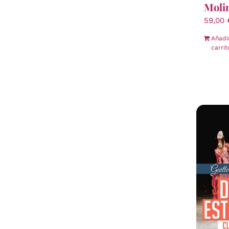
Moli
59,00
Añadi
carrit