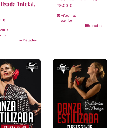
lizada Inicial,
79,00
€
Añadir al
00
€
carrito
Detalles
dir al
rito
Detalles