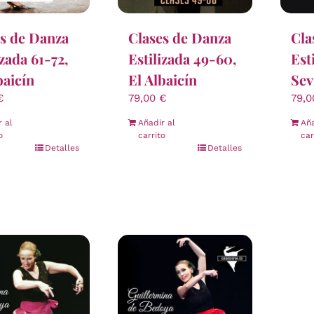
s de Danza
Clases de Danza
Cla
izada 61-72,
Estilizada 49-60,
Est
baicín
El Albaicín
Sev
€
79,00
€
79,
r al
Añadir al
Aña
o
carrito
car
Detalles
Detalles