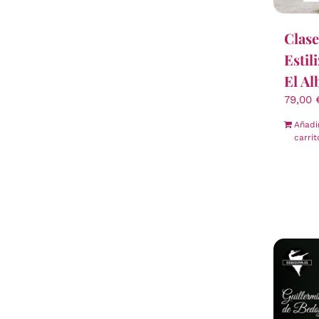
Clase
Estil
El Al
79,00
Añadi
carrit