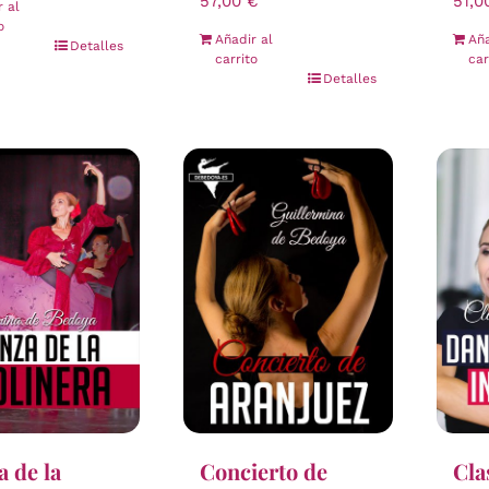
57,00
€
51,
r al
o
Añadir al
Aña
Detalles
carrito
car
Detalles
 de la
Concierto de
Cla