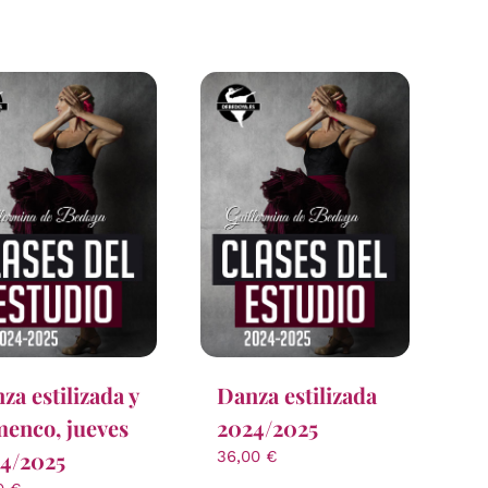
za estilizada y
Danza estilizada
menco, jueves
2024/2025
4/2025
36,00
€