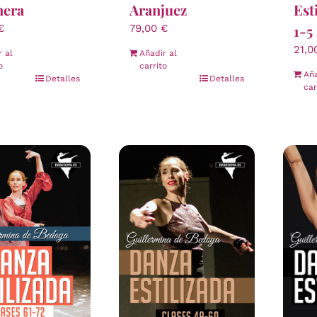
nera
Aranjuez
Esti
1-5
€
79,00
€
21,
r al
Añadir al
o
carrito
Aña
Detalles
Detalles
car