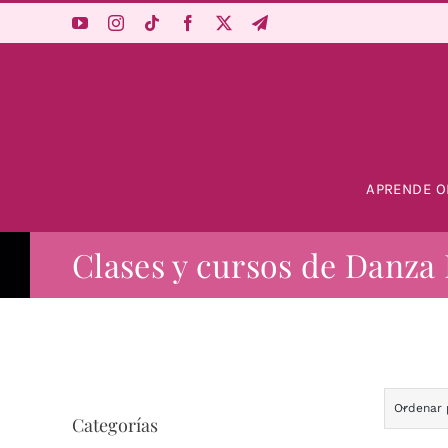
Saltar
al
contenido
APRENDE O
Clases y cursos de Danza 
Ordenar
Categorías