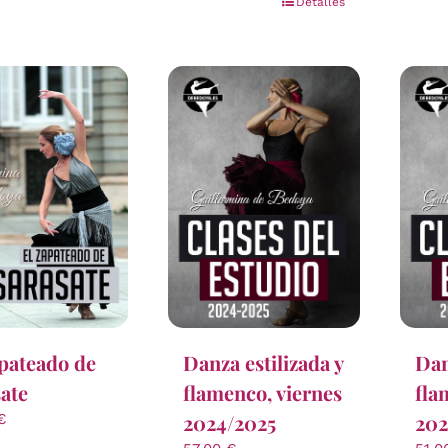
Detalles
pateado de
Danza estilizada y
Dan
ate
flamenco, viernes
fla
2024/2025
202
€