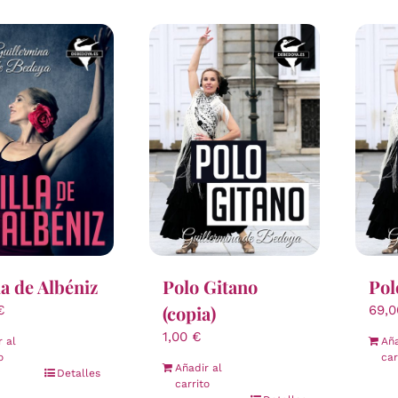
Polo Gitano
Pol
la de Albéniz
(copia)
69,
€
1,00
€
Aña
r al
car
o
Añadir al
Detalles
carrito