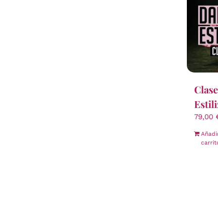
Clase
Estil
79,00
Añadi
carrit