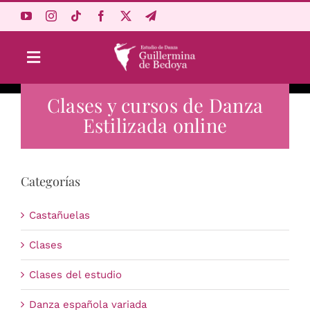
Saltar
al
contenido
Toggle
Navigation
Clases y cursos de Danza
Aprende Online
Estilizada online
Estudio
Categorías
Origen
Castañuelas
Acceso Alumnos
Clases
Clases del estudio
Carrito
Danza española variada