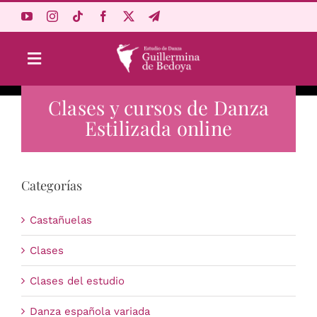
Saltar
al
contenido
Toggle
Navigation
Clases y cursos de Danza
Aprende Online
Estilizada online
Estudio
Categorías
Origen
Castañuelas
Acceso Alumnos
Clases
Clases del estudio
Carrito
Danza española variada