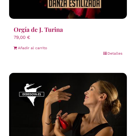
Orgía de J. Turina
79,00
€
Añadir al carrito
Detalles