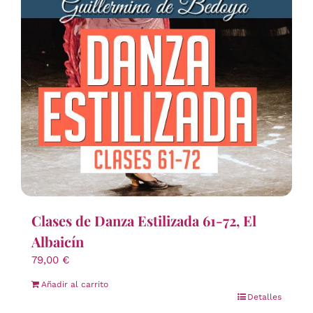
Clases de Danza Estilizada 61-72, El
Albaicín
79,00
€
Añadir al carrito
Detalles