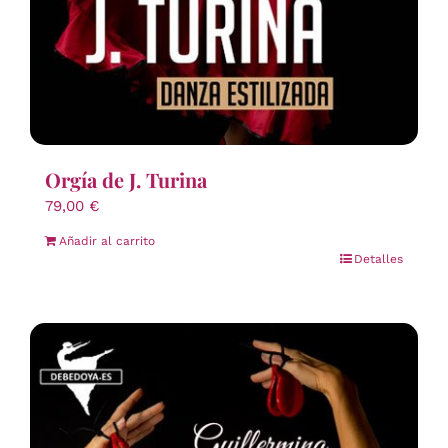
Orgía de J. Turina
79,00
€
Añadir al carrito
Detalles