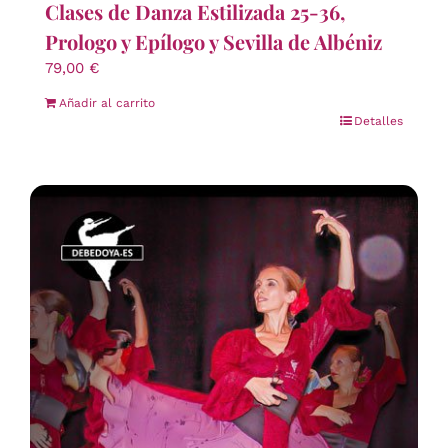
Clases de Danza Estilizada 25-36,
Prologo y Epílogo y Sevilla de Albéniz
79,00
€
Añadir al carrito
Detalles