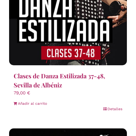
Clases de Danza Estilizada 37-48,
Sevilla de Albéniz
79,00
€
Añadir al carrito
Detalles