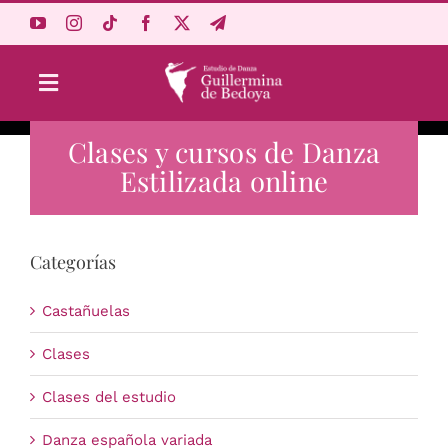
Saltar
al
contenido
Toggle
Navigation
Clases y cursos de Danza
Aprende Online
Estilizada online
Estudio
Categorías
Origen
Castañuelas
Acceso Alumnos
Clases
Clases del estudio
Carrito
Danza española variada