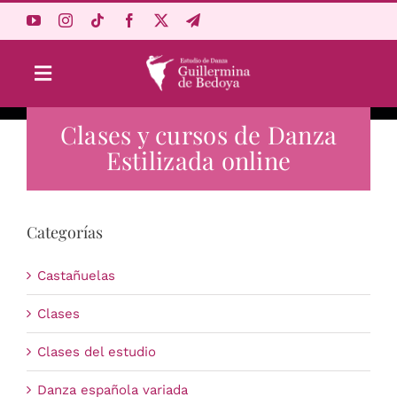
Saltar
al
contenido
Toggle
Navigation
Clases y cursos de Danza
Aprende Online
Estilizada online
Estudio
Categorías
Origen
Castañuelas
Acceso Alumnos
Clases
Clases del estudio
Carrito
Danza española variada