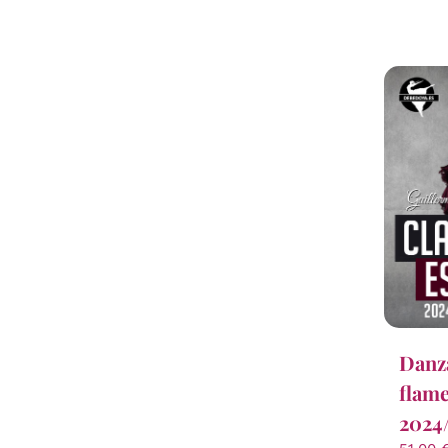
Danza
flame
2024