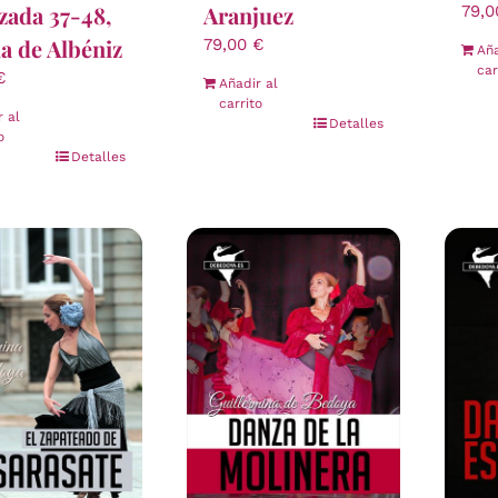
izada 37-48,
Aranjuez
79,
la de Albéniz
79,00
€
Aña
car
€
Añadir al
carrito
r al
Detalles
o
Detalles