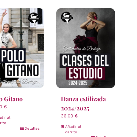
o Gitano
Danza estilizada
2024/2025
00
€
36,00
€
dir al
rito
Añadir al
Detalles
carrito