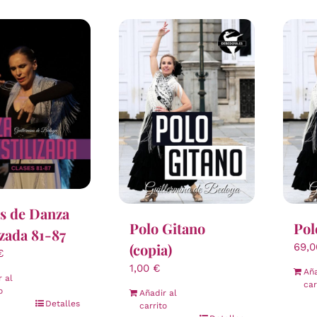
s de Danza
Polo Gitano
Pol
izada 81-87
(copia)
69,
€
1,00
€
Aña
r al
car
o
Añadir al
Detalles
carrito