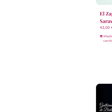
El Za
Saras
43,00
Añadi
carrit