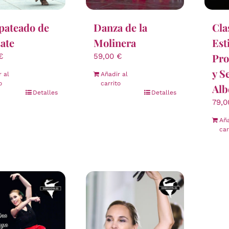
pateado de
Danza de la
Cla
ate
Molinera
Est
Pro
€
59,00
€
y S
r al
Añadir al
o
carrito
Alb
Detalles
Detalles
79,
Aña
car