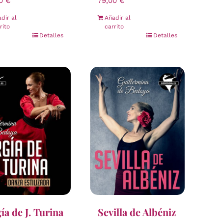
00
€
79,00
€
dir al
Añadir al
rito
carrito
Detalles
Detalles
ía de J. Turina
Sevilla de Albéniz