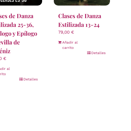
ses de Danza
Clases de Danza
ilizada 25-36,
Estilizada 13-24
logo y Epílogo
79,00
€
evilla de
Añadir al
carrito
éniz
Detalles
00
€
dir al
rito
Detalles