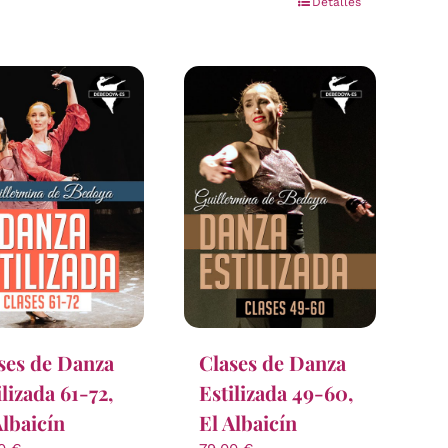
Detalles
ses de Danza
Clases de Danza
ilizada 61-72,
Estilizada 49-60,
Albaicín
El Albaicín