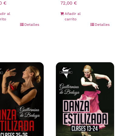
00
€
72,00
€
dir al
Añadir al
rito
carrito
Detalles
Detalles