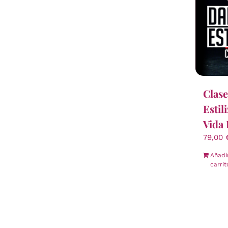
Clase
Estil
Vida 
79,00
Añadi
carrit