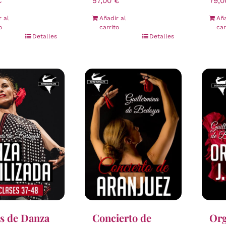
79,
€
57,00
€
Aña
r al
Añadir al
car
o
carrito
Detalles
Detalles
s de Danza
Concierto de
Org