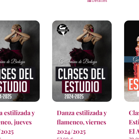
Detalles
Cla
 estilizada y
Danza estilizada y
Est
nco, jueves
flamenco, viernes
El 
/2025
2024/2025