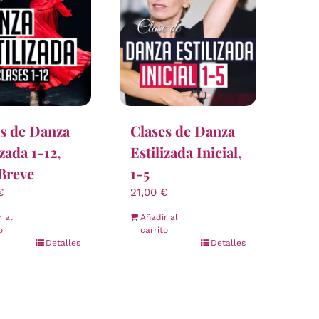
s de Danza
Clases de Danza
izada 1-12,
Estilizada Inicial,
Breve
1-5
€
21,00
€
r al
Añadir al
o
carrito
Detalles
Detalles