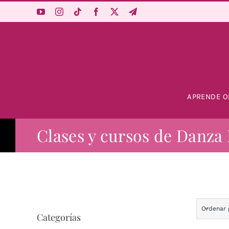
Saltar
al
contenido
APRENDE O
Clases y cursos de Danza 
Ordenar
Categorías