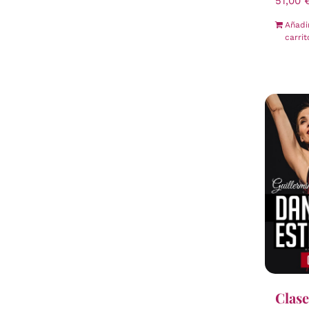
51,00
Añadi
carrit
Clase