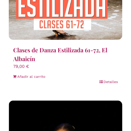
Clases de Danza Estilizada 61-72, El
Albaicín
79,00
€
Añadir al carrito
Detalles