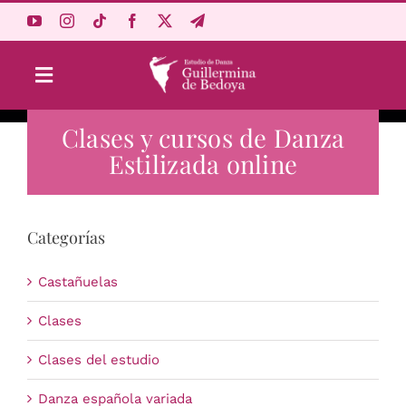
Saltar
al
contenido
Toggle
Navigation
Clases y cursos de Danza
Aprende Online
Estilizada online
Estudio
Categorías
Origen
Castañuelas
Acceso Alumnos
Clases
Clases del estudio
Carrito
Danza española variada