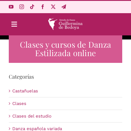
Saltar
al
contenido
Toggle
Navigation
Clases y cursos de Danza
Aprende Online
Estilizada online
Estudio
Categorías
Origen
Castañuelas
Acceso Alumnos
Clases
Clases del estudio
Carrito
Danza española variada