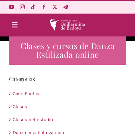
Saltar
al
contenido
Toggle
Navigation
Clases y cursos de Danza
Aprende Online
Estilizada online
Estudio
Categorías
Origen
Castañuelas
Acceso Alumnos
Clases
Clases del estudio
Carrito
Danza española variada