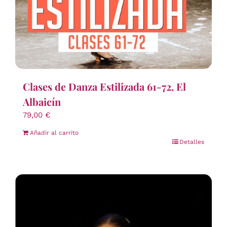
Clases de Danza Estilizada 61-72, El
Albaicín
79,00
€
Añadir al carrito
Detalles