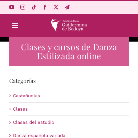
Saltar
al
contenido
Toggle
Navigation
Clases y cursos de Danza
Aprende Online
Estilizada online
Estudio
Categorías
Origen
Castañuelas
Acceso Alumnos
Clases
Clases del estudio
Carrito
Danza española variada