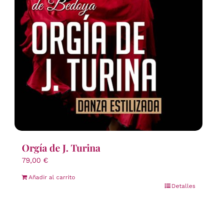
Orgía de J. Turina
79,00
€
Añadir al carrito
Detalles