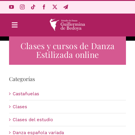
Saltar
al
contenido
Toggle
Navigation
Clases y cursos de Danza
Aprende Online
Estilizada online
Estudio
Categorías
Origen
Castañuelas
Acceso Alumnos
Clases
Clases del estudio
Carrito
Danza española variada