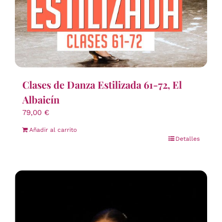
Clases de Danza Estilizada 61-72, El
Albaicín
79,00
€
Añadir al carrito
Detalles