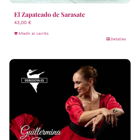
El Zapateado de Sarasate
43,00
€
Añadir al carrito
Detalles