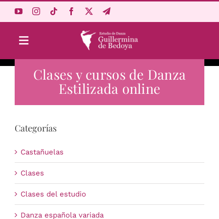
Saltar
al
contenido
Toggle
Navigation
Clases y cursos de Danza
Aprende Online
Estilizada online
Estudio
Categorías
Origen
Castañuelas
Acceso Alumnos
Clases
Clases del estudio
Carrito
Danza española variada