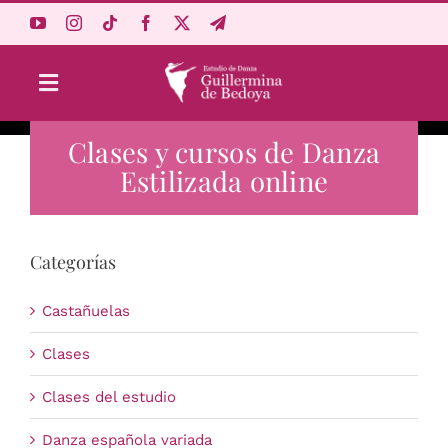
Saltar
al
contenido
Toggle
Navigation
Clases y cursos de Danza
Aprende Online
Estilizada online
Estudio
Categorías
Origen
Castañuelas
Acceso Alumnos
Clases
Clases del estudio
Carrito
Danza española variada