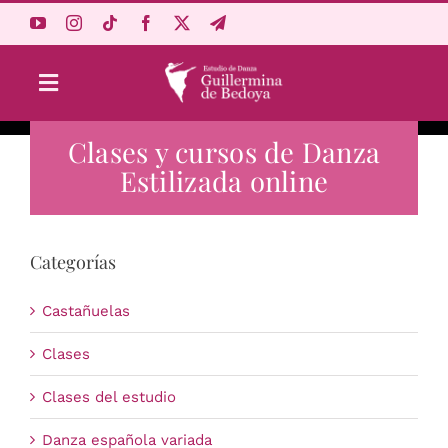
Saltar
al
contenido
Toggle
Navigation
Clases y cursos de Danza
Aprende Online
Estilizada online
Estudio
Categorías
Origen
Castañuelas
Acceso Alumnos
Clases
Clases del estudio
Carrito
Danza española variada