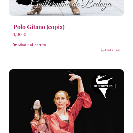
Polo Gitano (copia)
1,00
€
Añadir al carrito
Detalles