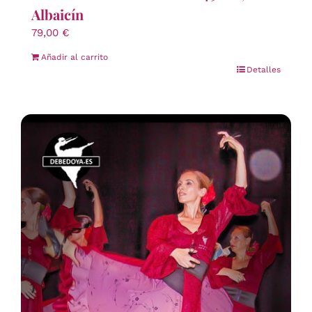
Albaicín
79,00
€
Añadir al carrito
Detalles