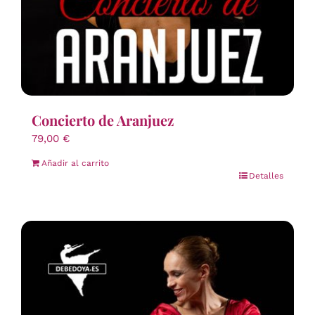
Concierto de Aranjuez
79,00
€
Añadir al carrito
Detalles