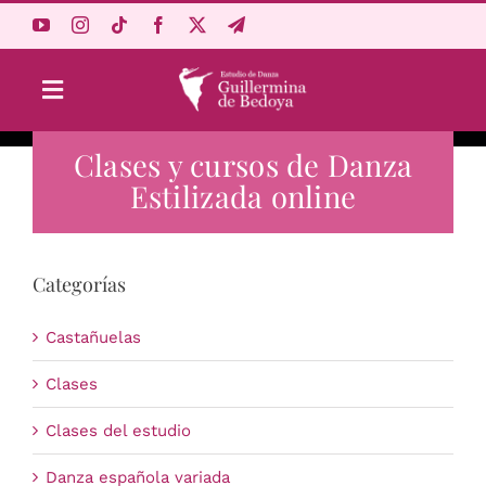
Saltar
al
contenido
Toggle
Navigation
Clases y cursos de Danza
Aprende Online
Estilizada online
Estudio
Categorías
Origen
Castañuelas
Acceso Alumnos
Clases
Clases del estudio
Carrito
Danza española variada