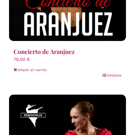
Concierto de Aranjuez
79,00
€
Añadir al carrito
Detalles