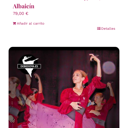
Albaicín
79,00
€
Añadir al carrito
Detalles