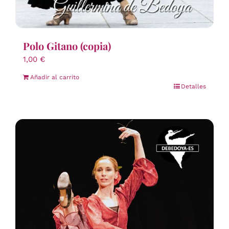
Polo Gitano (copia)
1,00
€
Añadir al carrito
Detalles