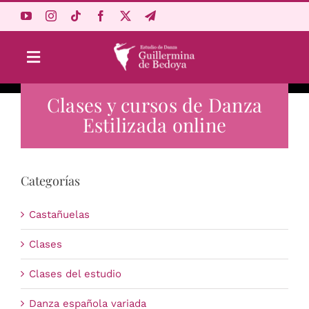
Saltar
al
contenido
Toggle
Navigation
Clases y cursos de Danza
Aprende Online
Estilizada online
Estudio
Categorías
Origen
Castañuelas
Acceso Alumnos
Clases
Clases del estudio
Carrito
Danza española variada