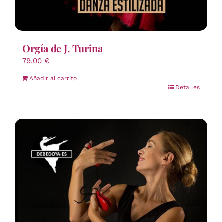
Orgía de J. Turina
79,00
€
Añadir al carrito
Detalles