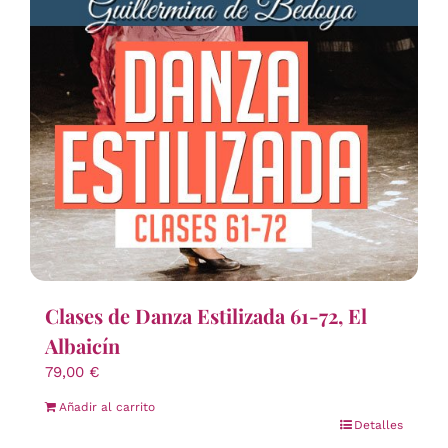
Clases de Danza Estilizada 61-72, El
Albaicín
79,00
€
Añadir al carrito
Detalles