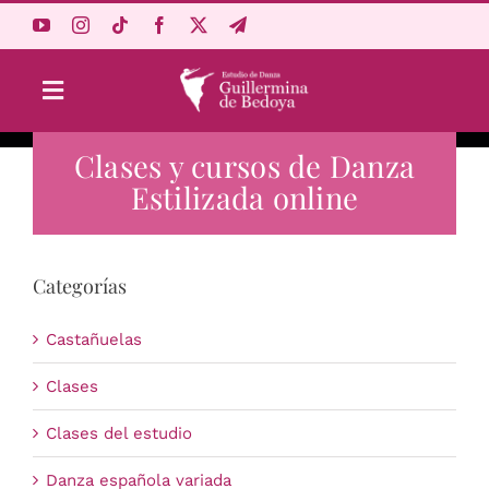
Saltar
al
contenido
Toggle
Navigation
Clases y cursos de Danza
Aprende Online
Estilizada online
Estudio
Categorías
Origen
Castañuelas
Acceso Alumnos
Clases
Clases del estudio
Carrito
Danza española variada