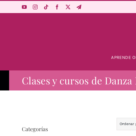
Saltar
al
contenido
APRENDE O
Clases y cursos de Danza 
Ordenar
Categorías