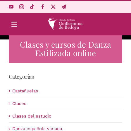
Saltar
al
contenido
Toggle
Navigation
Clases y cursos de Danza
Aprende Online
Estilizada online
Estudio
Categorías
Origen
Castañuelas
Acceso Alumnos
Clases
Clases del estudio
Carrito
Danza española variada