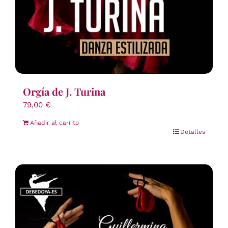
Orgía de J. Turina
79,00
€
Añadir al carrito
Detalles