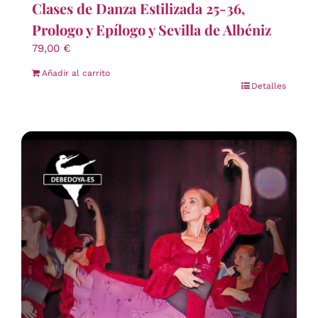
Clases de Danza Estilizada 25-36,
Prologo y Epílogo y Sevilla de Albéniz
79,00
€
Añadir al carrito
Detalles