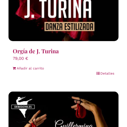
Orgía de J. Turina
79,00
€
Añadir al carrito
Detalles