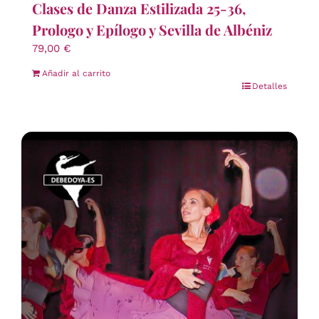
Clases de Danza Estilizada 25-36,
Prologo y Epílogo y Sevilla de Albéniz
79,00
€
Añadir al carrito
Detalles