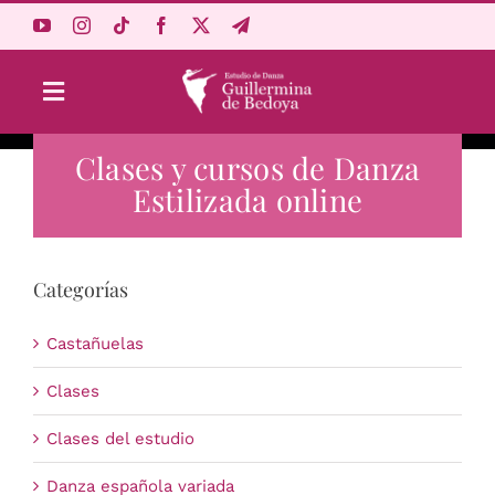
Saltar
al
contenido
Toggle
Navigation
Clases y cursos de Danza
Aprende Online
Estilizada online
Estudio
Categorías
Origen
Castañuelas
Acceso Alumnos
Clases
Clases del estudio
Carrito
Danza española variada