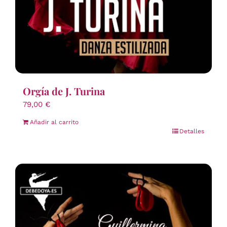
Orgía de J. Turina
79,00
€
Añadir al carrito
Detalles