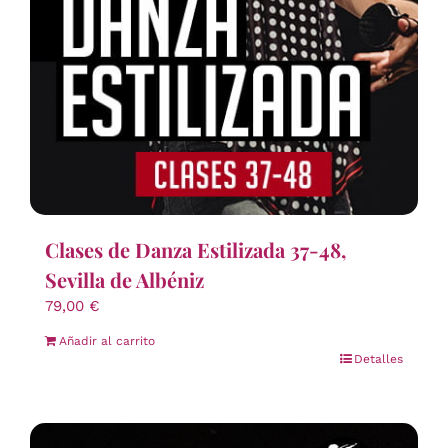
Clases de Danza Estilizada 37-48,
Sevilla de Albéniz
79,00
€
Añadir al carrito
Detalles