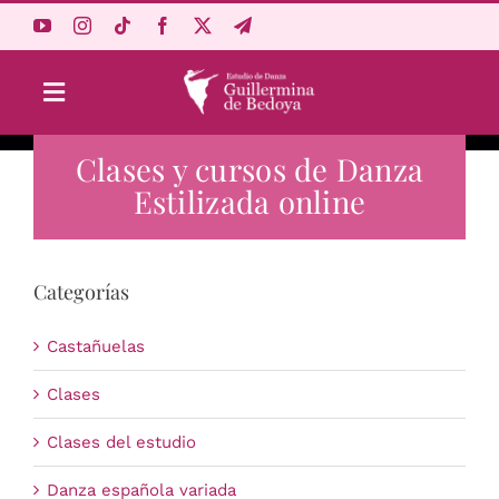
Saltar
al
contenido
Toggle
Navigation
Clases y cursos de Danza
Aprende Online
Estilizada online
Estudio
Categorías
Origen
Castañuelas
Acceso Alumnos
Clases
Clases del estudio
Carrito
Danza española variada