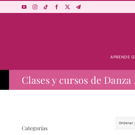
Saltar
al
contenido
APRENDE O
Clases y cursos de Danza 
Ordenar
Categorías