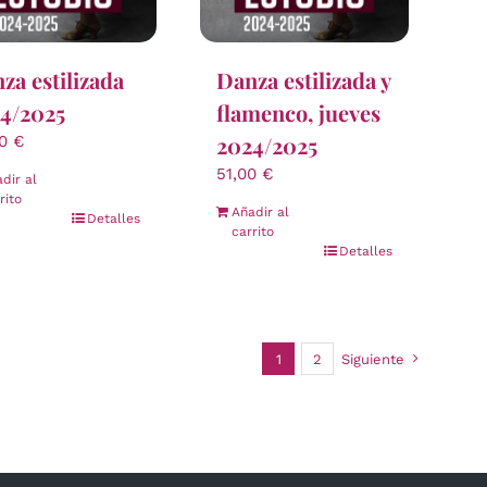
za estilizada
Danza estilizada y
4/2025
flamenco, jueves
2024/2025
00
€
51,00
€
dir al
rito
Añadir al
Detalles
carrito
Detalles
1
2
Siguiente