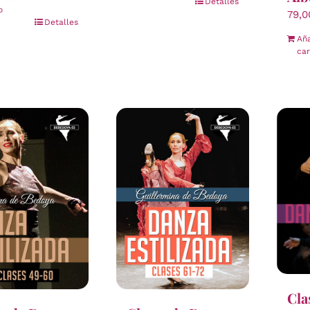
Detalles
o
79,
Detalles
Aña
car
Cla