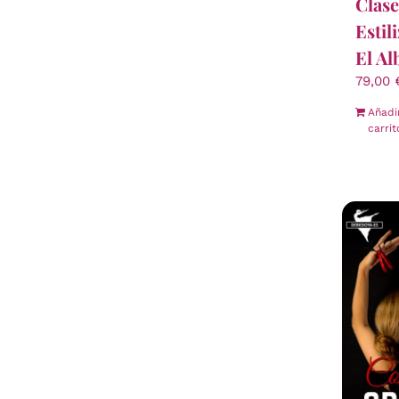
Clase
Estil
El Al
79,00
Añadi
carrit