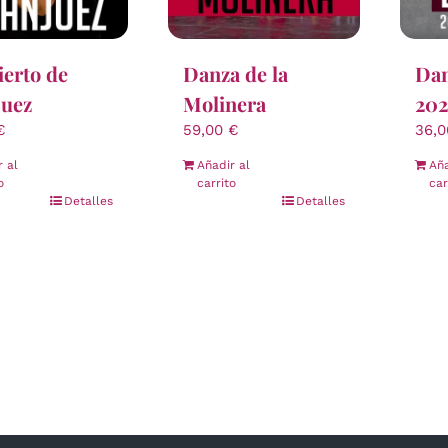
erto de
Danza de la
Dan
juez
Molinera
202
€
59,00
€
36,
r al
Añadir al
Aña
o
carrito
car
Detalles
Detalles