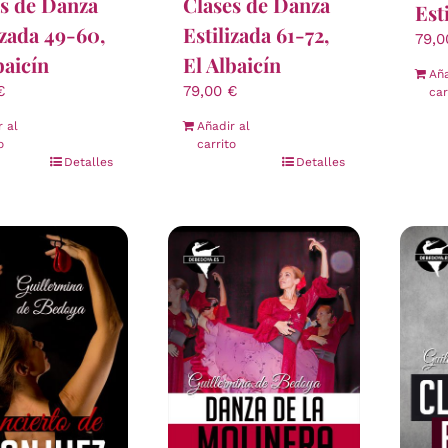
s de Danza
Clases de Danza
Est
izada 49-60,
Estilizada 61-72,
79,
baicín
El Albaicín
Aña
€
79,00
€
car
r al
Añadir al
o
carrito
Detalles
Detalles