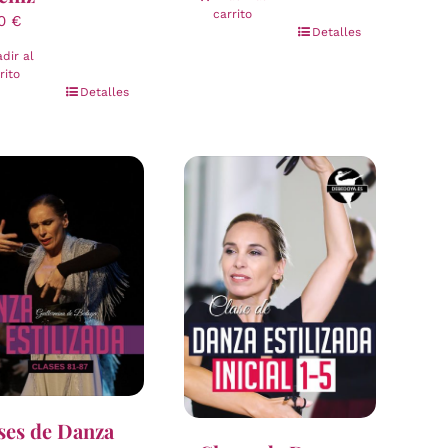
carrito
00
€
Detalles
dir al
rito
Detalles
ses de Danza