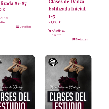
Clases de Danza
ilizada 81-87
Estilizada Inicial,
00
€
1-5
dir al
21,00
€
rito
Detalles
Añadir al
carrito
Detalles