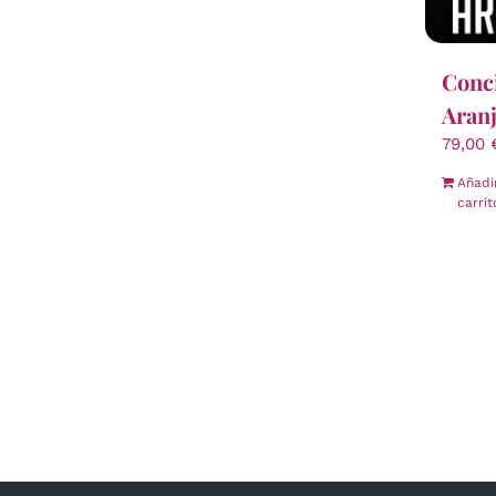
Conci
Aran
79,00
Añadi
carrit