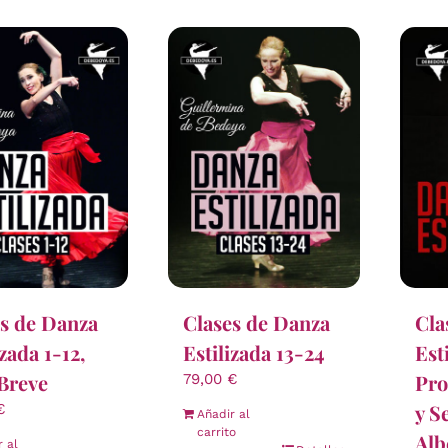
s de Danza
Clases de Danza
Cla
izada 1-12,
Estilizada 13-24
Est
Breve
Pro
79,00
€
y S
€
Añadir al
carrito
Alb
r al