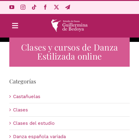
Saltar
al
contenido
Toggle
Navigation
Clases y cursos de Danza
Aprende Online
Estilizada online
Estudio
Categorías
Origen
Castañuelas
Acceso Alumnos
Clases
Clases del estudio
Carrito
Danza española variada