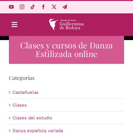
Saltar
al
contenido
Toggle
Navigation
Clases y cursos de Danza
Aprende Online
Estilizada online
Estudio
Categorías
Origen
Castañuelas
Acceso Alumnos
Clases
Clases del estudio
Carrito
Danza española variada