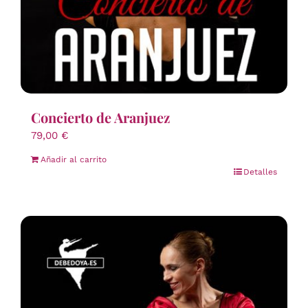
Concierto de Aranjuez
79,00
€
Añadir al carrito
Detalles