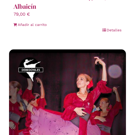
Albaicín
79,00
€
Añadir al carrito
Detalles