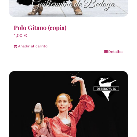
Polo Gitano (copia)
1,00
€
Añadir al carrito
Detalles