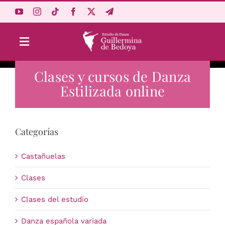
Saltar
al
contenido
Toggle
Navigation
Clases y cursos de Danza
Aprende Online
Estilizada online
Estudio
Categorías
Origen
Castañuelas
Acceso Alumnos
Clases
Clases del estudio
Carrito
Danza española variada