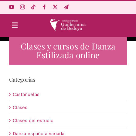
Saltar
al
contenido
Toggle
Navigation
Clases y cursos de Danza
Aprende Online
Estilizada online
Estudio
Categorías
Origen
Castañuelas
Acceso Alumnos
Clases
Clases del estudio
Carrito
Danza española variada