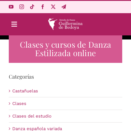
Saltar
al
contenido
Toggle
Navigation
Clases y cursos de Danza
Aprende Online
Estilizada online
Estudio
Categorías
Origen
Castañuelas
Acceso Alumnos
Clases
Clases del estudio
Carrito
Danza española variada