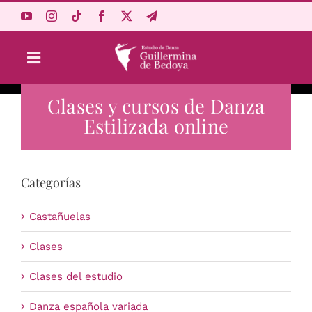
Saltar
al
contenido
Toggle
Navigation
Clases y cursos de Danza
Aprende Online
Estilizada online
Estudio
Categorías
Origen
Castañuelas
Acceso Alumnos
Clases
Clases del estudio
Carrito
Danza española variada