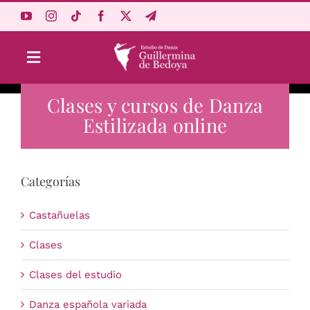
Saltar
al
contenido
Toggle
Navigation
Clases y cursos de Danza
Aprende Online
Estilizada online
Estudio
Categorías
Origen
Castañuelas
Acceso Alumnos
Clases
Clases del estudio
Carrito
Danza española variada