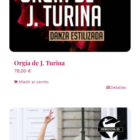
Orgía de J. Turina
79,00
€
Añadir al carrito
Detalles